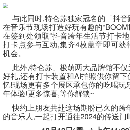
与此同时,特仑苏独家冠名的「抖音
在音乐节现场打造好玩有趣的“BOOM世
在签到处领取“抖音跨年生活节打卡地
打卡点参与互动,集齐4枚盖章即可获
机会。
此外,特仑苏、极萌两大品牌馆不仅
好礼,还有打卡装置和AI拍照供你留
忆!现场更有多个展区承包你的吃喝玩
年体验!更多惊喜,等你解锁~
快约上朋友共赴这场期盼已久的跨年
的音乐人,一起打开通往2024的传送门