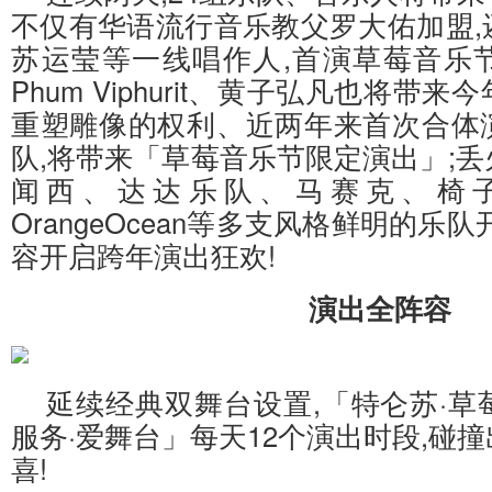
不仅有华语流行音乐教父罗大佑加盟,
苏运莹等一线唱作人,首演草莓音乐
Phum Viphurit、黄子弘凡也将带
重塑雕像的权利、近两年来首次合体演出的
队,将带来「草莓音乐节限定演出」;
闻西、达达乐队、马赛克、椅
OrangeOcean等多支风格鲜明的乐
容开启跨年演出狂欢!
演出全阵容
延续经典双舞台设置,「特仑苏·草
服务·爱舞台」每天12个演出时段,碰
喜!