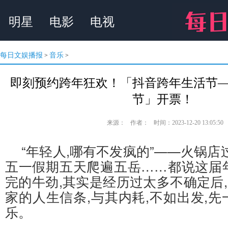
明星
电影
电视
每日文娱播报
音乐
>
>
即刻预约跨年狂欢！「抖音跨年生活节
节」开票！
来源：
作者：
时间：2023-12-20 13:05:50
“年轻人,哪有不发疯的”——火锅店
五一假期五天爬遍五岳……都说这届
完的牛劲,其实是经历过太多不确定后,
家的人生信条,与其内耗,不如出发,
乐。