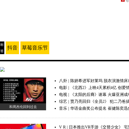
每
标
抖音
草莓音乐节
签